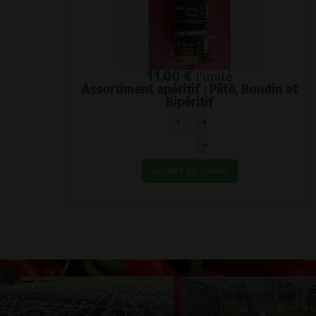
11,00 €
l'unité
Assortiment apéritif : Pâté, Boudin et
Bipéritif
+
–
Ajouter au panier