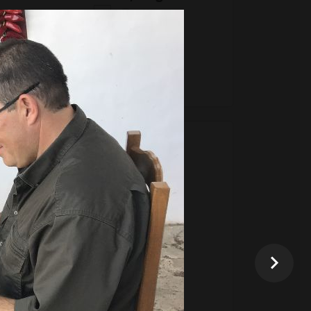
+
–
Ajouter au panier
4,50 €
l'unité
Bipéritif, 100gr
+