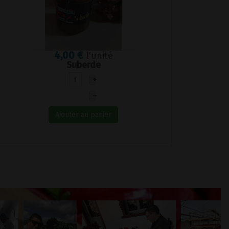
4,00 €
l'unité
Suberde
+
–
Ajouter au panier