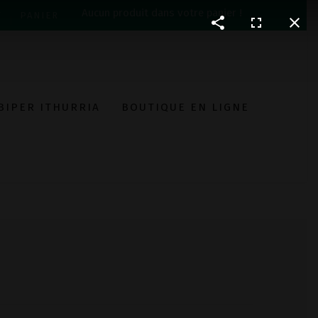
Aucun produit dans votre panier !
T
PANIER
BIPER ITHURRIA
BOUTIQUE EN LIGNE