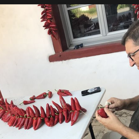
+
–
Ajouter au panier
3,50 €
l'unité
Boudin Basque, 100gr
+