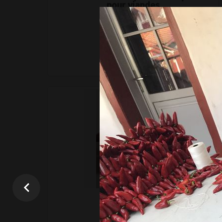
pour viandes
+
–
Ajouter au panier
4,50 €
l'unité
confiture forte
+