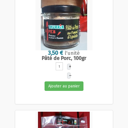
3,50 €
l'unité
Pâté de Porc, 100gr
+
–
Ajouter au panier