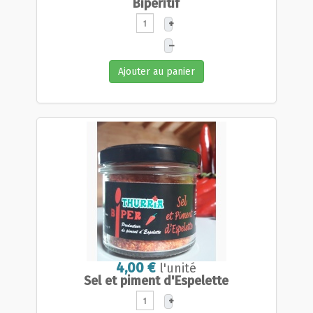
Bipéritif
+
–
Ajouter au panier
4,00 €
l'unité
Sel et piment d'Espelette
+