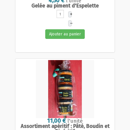
4,50 €
l'unité
Gelée au piment d'Espelette
+
–
Ajouter au panier
11,00 €
l'unité
Assortiment apéritif : Pâté, Boudin et